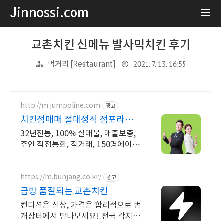
Jinnossi.com
교촌치킨 신메뉴 발사믹치킨 후기
2021. 7. 13. 16:55
먹거리 [Restaurant]
http://m.jumpoline.com
광고
치킨점매매 절대정직 점포라인
빠른 직거래 & 안전중개거래
32년전통, 100% 실매물, 매출보증,
주인 직접통화, 직거래, 150명에이전
트
https://m.bunjang.co.kr/
광고
금방 품절되는 교촌치킨
컨디션은 신상, 가격은 합리적으로 번
개장터에서 만나보세요! 전국 각지에