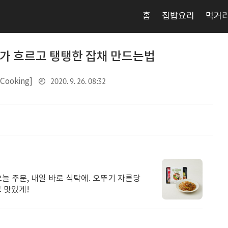
홈
집밥요리
먹거
가 흐르고 탱탱한 잡채 만드는법
2020. 9. 26. 08:32
ooking]
늘 주문, 내일 바로 식탁에. 오뚜기 자른당
 맛있게!