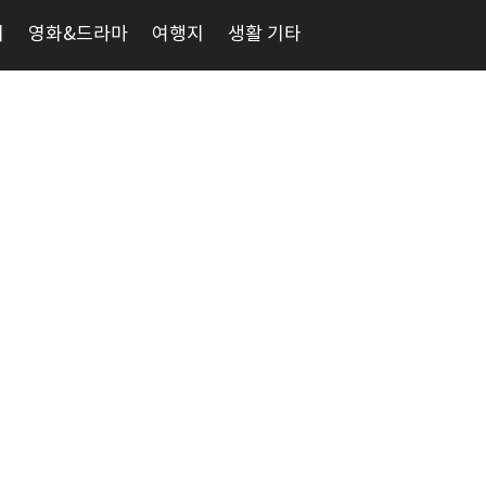
리
영화&드라마
여행지
생활 기타