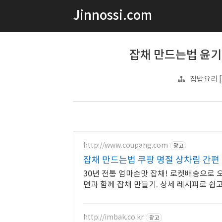
Jinnossi.com
잡채 만드는법 윤기
집밥요리 [C
http://www.coupang.com
광고
잡채 만드는법 쿠팡 명절 상차림 간편
30년 전통 엄마손맛 잡채! 로켓배송으로 오
면과 함께 잡채 만들기. 상세 레시피로 쉽고
http://imbak.co.kr
광고